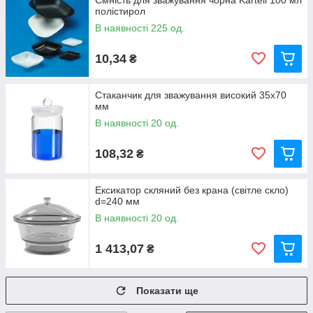
Ємність для зважування чорна Kartell 100 мл
полістирол
В наявності 225 од.
10,34
₴
Стаканчик для зважування високий 35х70
мм
В наявності 20 од.
108,32
₴
Ексикатор скляний без крана (світле скло)
d=240 мм
В наявності 20 од.
1 413,07
₴
Показати ще