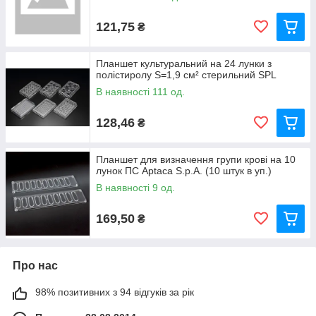
121,75
₴
Планшет культуральний на 24 лунки з
полістиролу S=1,9 см² стерильний SPL
В наявності 111 од.
128,46
₴
Планшет для визначення групи крові на 10
лунок ПС Aptaca S.p.A. (10 штук в уп.)
В наявності 9 од.
169,50
₴
Про нас
98% позитивних з 94 відгуків за рік