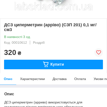
ДСЗ циперметрин (арріво) (СЗП 201) 0,1 мг/
см3
В наявності 3 од.
Код: 00010612
Роздріб
320
₴
Купити
Опис
Характеристики
Доставка
Оплата
Умови п
Опис
ДСЗ циперметрин (арриво) використовується для
градуювання різного вимірювального обладнання