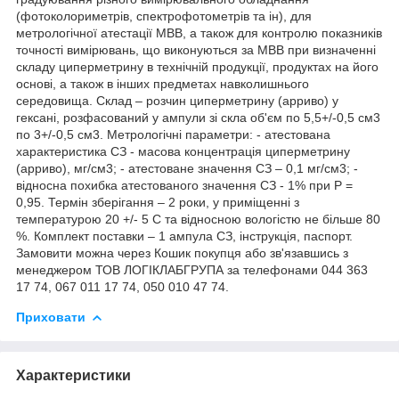
(фотоколориметрів, спектрофотометрів та ін), для
метрологічної атестації МВВ, а також для контролю показників
точності вимірювань, що виконуються за МВВ при визначенні
складу циперметрину в технічній продукції, продуктах на його
основі, а також в інших предметах навколишнього
середовища. Склад – розчин циперметрину (арриво) у
гексані, розфасований у ампули зі скла об'єм по 5,5+/-0,5 см3
по 3+/-0,5 см3. Метрологічні параметри: - атестована
характеристика СЗ - масова концентрація циперметрину
(арриво), мг/см3; - атестоване значення СЗ – 0,1 мг/см3; -
відносна похибка атестованого значення СЗ - 1% при Р =
0,95. Термін зберігання – 2 роки, у приміщенні з
температурою 20 +/- 5 С та відносною вологістю не більше 80
%. Комплект поставки – 1 ампула СЗ, інструкція, паспорт.
Замовити можна через Кошик покупця або зв'язавшись з
менеджером ТОВ ЛОГІКЛАБГРУПА за телефонами 044 363
17 74, 067 011 17 74, 050 010 47 74.
Приховати
Характеристики