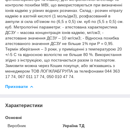
контролю похибки МВІ, що використовуються при визначенні
іонів кадмію у різних водних розчинах. Склад - розчин нітрату
кадмію в азотній кислоті (1 моль/дм3), розфасований в
ампули зі скла об'ємом по (6,5 ± 0,5) см. куб по (5,5 ± 0,5) см.
куб. Метрологічні параметри: - атестована характеристика
ДСЗУ – масова концентрація іонів кадмію, мг/см3; -
атестоване значення ДСЗУ – 10 мг/см3; - Відносна похибка
атестованого значення ДСЗУ не більше 1% при Р = 0,95.
Термін зберігання – 3 роки, у приміщенні з температурою 20
+/-5 С та відносною вологістю не більше 80 %. Використання
згідно з інструкцією, що постачається разом із паспортом.
Замовити можна через Кошик покупця, або зв'язавшись з
менеджером ТОВ ЛОГІКЛАБГРУПА за телефонами 044 363
17 74, 067 011 17 74, 050 010 47 74.
Приховати
Характеристики
Основні
Виробник
Україна ТД