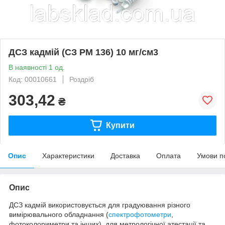
ДСЗ кадмій (СЗ РМ 136) 10 мг/см3
В наявності 1 од.
Код: 00010661
Роздріб
303,42
₴
Купити
Опис
Характеристики
Доставка
Оплата
Умови п
Опис
ДСЗ кадмій використовується для градуювання різного
вимірювального обладнання (
спектрофотометри
,
фотоколориметри та інших), для метрологічної атестації та