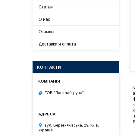
Статьи
О нас
Отзывы
Доставка и оплата
КОНТАКТИ
К
ТОВ "Логіклабгрупа"
а
ф
в
к
н
Л
вул. Березняківська, 29, Київ,
Україна