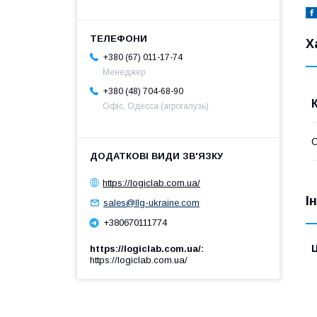
Х
+380 (67) 011-17-74
Менеджер
+380 (48) 704-68-90
Офіс, Одесса (агрогалузь)
https://logiclab.com.ua/
І
sales@llg-ukraine.com
+380670111774
Ц
https://logiclab.com.ua/
https://logiclab.com.ua/