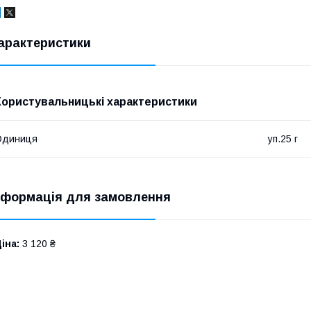
арактеристики
Користувальницькі характеристики
Одиниця
уп.25 г
нформація для замовлення
іна:
3 120 ₴