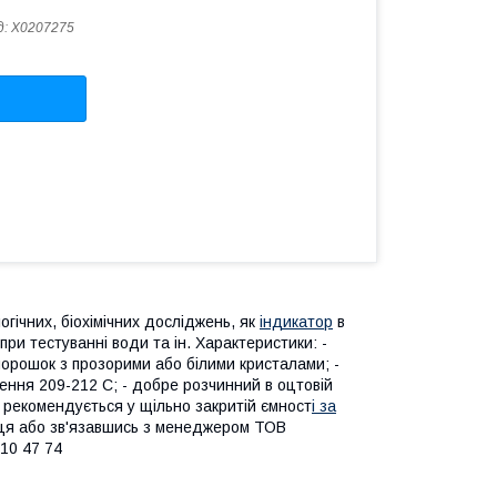
д:
Х0207275
огічних, біохімічних досліджень, як
індикатор
в
 при тестуванні води та ін. Характеристики: -
 порошок з прозорими або білими кристалами; -
лення 209-212 С; - добре розчинний в оцтовій
ти рекомендується у щільно закритій ємност
і за
пця або зв'язавшись з менеджером ТОВ
10 47 74