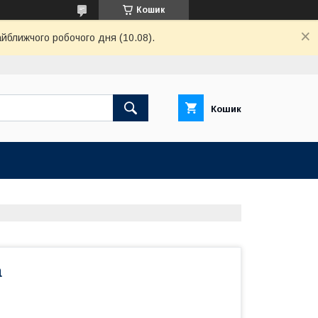
Кошик
айближчого робочого дня (10.08).
Кошик
а