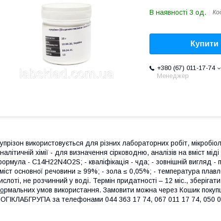
В наявності 3 од.
Ко
Купити
+380 (67) 011-17-74
Менеджер
упрізон використовується для різних лабораторних робіт, мікробіол
налітичній хімії - для визначення сірководню, аналізів на вміст міді
ормула - C14H22N4O2S; - кваліфікація - чда; - зовнішній вигляд -
міст основної речовини ≥ 99%; - зола ≤ 0,05%; - температура плав
ислоті, не розчинний у воді. Термін придатності – 12 міс., зберіга
о
рмальних умов використання. Замовити можна через Кошик поку
ОГІКЛАБГРУПА за телефонами 044 363 17 74, 067 011 17 74, 050 0