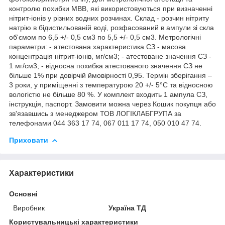
контролю похибки МВВ, які використовуються при визначенні
нітрит-іонів у різних водних розчинах. Склад - розчин нітриту
натрію в бідистильованій воді, розфасований в ампули зі скла
об'ємом по 6,5 +/- 0,5 см3 по 5,5 +/- 0,5 см3. Метрологічні
параметри: - атестована характеристика СЗ - масова
концентрація нітрит-іонів, мг/см3; - атестоване значення СЗ -
1 мг/см3; - відносна похибка атестованого значення СЗ не
більше 1% при довірчій ймовірності 0,95. Термін зберігання –
3 роки, у приміщенні з температурою 20 +/- 5°С та відносною
вологістю не більше 80 %. У комплект входить 1 ампула СЗ,
інструкція, паспорт. Замовити можна через Кошик покупця або
зв'язавшись з менеджером ТОВ ЛОГІКЛАБГРУПА за
телефонами 044 363 17 74, 067 011 17 74, 050 010 47 74.
Приховати
Характеристики
Основні
Виробник
Україна ТД
Користувальницькі характеристики