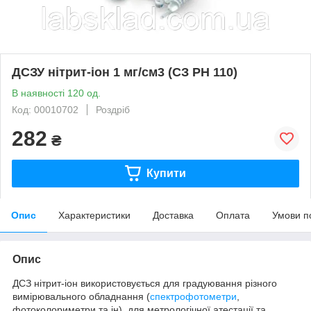
ДСЗУ нітрит-іон 1 мг/см3 (СЗ РН 110)
В наявності 120 од.
Код: 00010702
Роздріб
282
₴
Купити
Опис
Характеристики
Доставка
Оплата
Умови п
Опис
ДСЗ нітрит-іон використовується для градуювання різного
вимірювального обладнання (
спектрофотометри
,
фотоколориметри та ін), для метрологічної атестації та