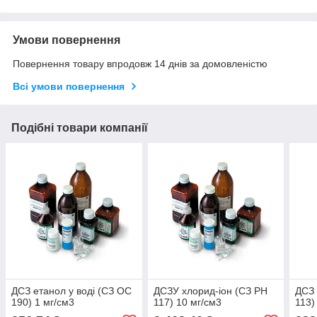
Умови повернення
Повернення товару впродовж 14 днів за домовленістю
Всі умови повернення
Подібні товари компанії
ДСЗ етанол у воді (СЗ ОС
ДСЗУ хлорид-іон (СЗ РН
ДСЗ 
190) 1 мг/см3
117) 10 мг/см3
113)