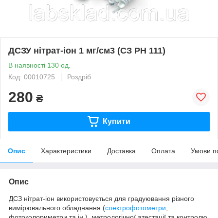
ДСЗУ нітрат-іон 1 мг/см3 (СЗ РН 111)
В наявності 130 од.
Код: 00010725
Роздріб
280
₴
Купити
Опис
Характеристики
Доставка
Оплата
Умови п
Опис
ДСЗ нітрат-іон використовується для градуювання різного
вимірювального обладнання (
спектрофотометри
,
фотоколориметри та ін.), метрологічної атестації та контролю