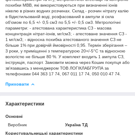
похибки МВВ, які використовуються при визначенні іонів
нікелю в різних водних розчинах. Склад - розчин нітрату калію
в бідистильованій воді, розфасований в ампули зі скла
об'ємом по 6,5 +/- 0,5 см3 по 5,5 +/- 0,5 см3. Метрологічні
параметри: - атестована характеристика СЗ - масова
концентрація нітрат-іонів, мг/см3; - атестоване значення СЗ -
1 мг/см3; - відносна похибка атестованого значення СЗ не
більше 1% при довірчій ймовірності 0,95. Термін зберігання –
3 роки, у приміщенні з температурою 20+/-5°С та відносною
вологістю не більше 80 %. У комплект входить 1 ампула СЗ,
інструкція, паспорт. Замовити можна через Кошик покупця або
зв'язавшись з менеджером ТОВ ЛОГІКЛАБГРУПА за
телефонами 044 363 17 74, 067 011 17 74, 050 010 47 74.
Приховати
Характеристики
Основні
Виробник
Україна ТД
Користувальницькі характеристики