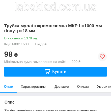
Трубка муллітокремнеземна МКР L=1000 мм
dвнутр=18 мм
В наявності 1378 од.
Код: М0011689
Роздріб
98
₴
Мінімальна сума замовлення на сайті — 200 ₴
Купити
Опис
Характеристики
Доставка
Оплата
Умови п
Опис
Трубка муллітокремнеземиста здатна довго витримувати