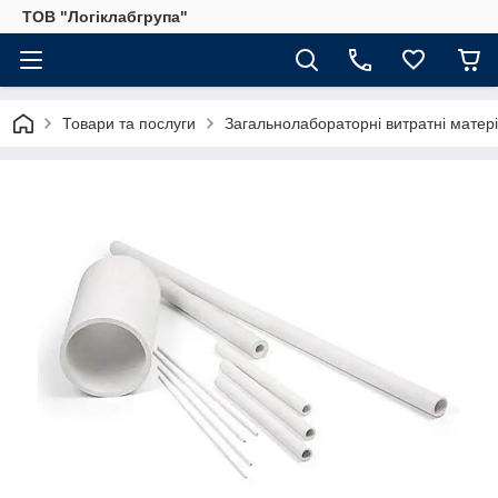
ТОВ "Логіклабгрупа"
Товари та послуги
Загальнолабораторні витратні матер