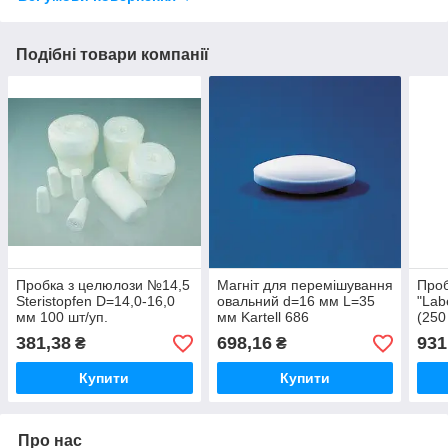
Подібні товари компанії
Пробка з целюлози №14,5
Магніт для перемішування
Проб
Steristopfen D=14,0-16,0
овальний d=16 мм L=35
"Lab
мм 100 шт/уп.
мм Kartell 686
(250
381,38
698,16
931
₴
₴
Купити
Купити
Про нас