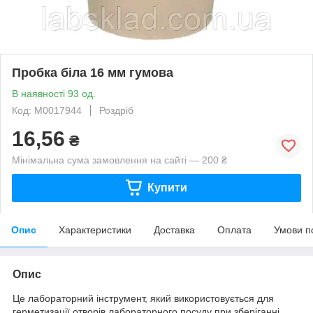
Пробка біла 16 мм гумова
В наявності 93 од.
Код: М0017944
Роздріб
16,56
₴
Мінімальна сума замовлення на сайті — 200 ₴
Купити
Опис
Характеристики
Доставка
Оплата
Умови п
Опис
Це лабораторний інструмент, який використовується для
герметизації отворів лабораторного посуду при зберіганні