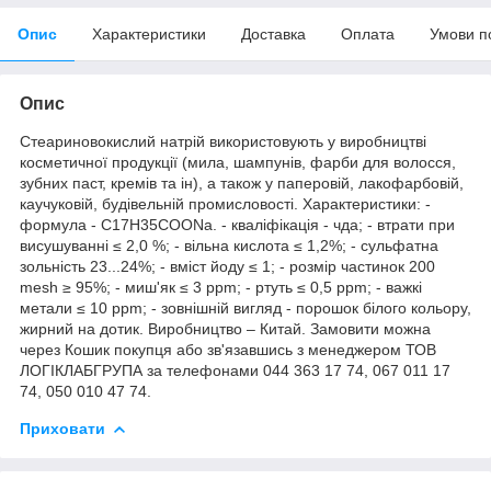
Опис
Характеристики
Доставка
Оплата
Умови п
Опис
Стеариновокислий натрій використовують у виробництві
косметичної продукції (мила, шампунів, фарби для волосся,
зубних паст, кремів та ін), а також у паперовій, лакофарбовій,
каучуковій, будівельній промисловості. Характеристики: -
формула - C17H35COONa. - кваліфікація - чда; - втрати при
висушуванні ≤ 2,0 %; - вільна кислота ≤ 1,2%; - сульфатна
зольність 23...24%; - вміст йоду ≤ 1; - розмір частинок 200
mesh ≥ 95%; - миш'як ≤ 3 ppm; - ртуть ≤ 0,5 ppm; - важкі
метали ≤ 10 ppm; - зовнішній вигляд - порошок білого кольору,
жирний на дотик. Виробництво – Китай. Замовити можна
через Кошик покупця або зв'язавшись з менеджером ТОВ
ЛОГІКЛАБГРУПА за телефонами 044 363 17 74, 067 011 17
74, 050 010 47 74.
Приховати