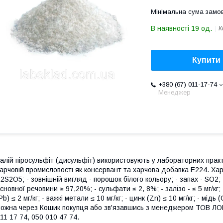
Мінімальна сума замов
В наявності 19 од.
К
Купити
+380 (67) 011-17-74
Менеджер
алій піросульфіт (дисульфіт) використовують у лабораторних практик
арчовій промисловості як консервант та харчова добавка Е224. Хара
2S2O5; - зовнішній вигляд - порошок білого кольору; - запах - SO2; -
сновної речовини ≥ 97,20%; - сульфати ≤ 2, 8%; - залізо - ≤ 5 мг/кг; -
Pb) ≤ 2 мг/кг; - важкі метали ≤ 10 мг/кг; - цинк (Zn) ≤ 10 мг/кг; - мідь
ожна через Кошик покупця або зв'язавшись з менеджером ТОВ ЛО
11 17 74, 050 010 47 74.