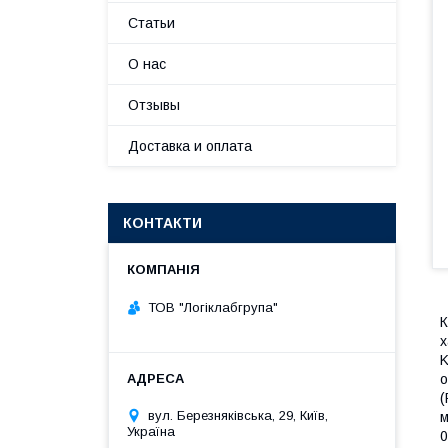
Статьи
О нас
Отзывы
Доставка и оплата
КОНТАКТИ
ТОВ "Логіклабгрупа"
К
х
K
о
(
вул. Березняківська, 29, Київ,
м
Україна
0