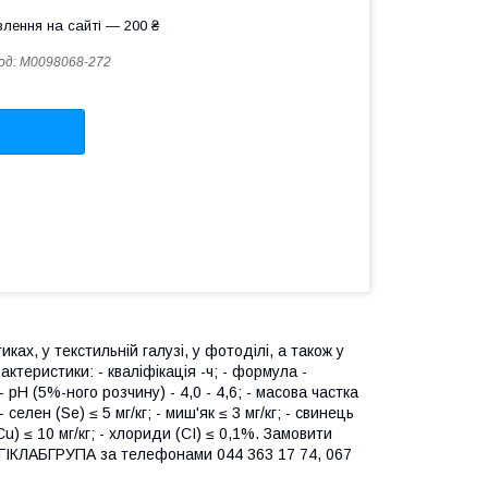
лення на сайті — 200 ₴
од:
М0098068-272
ах, у текстильній галузі, у фотоділі, а також у
ктеристики: - кваліфікація -ч; - формула -
 рН (5%-ного розчину) - 4,0 - 4,6; - масова частка
 селен (Se) ≤ 5 мг/кг; - миш'як ≤ 3 мг/кг; - свинець
 (Сu) ≤ 10 мг/кг; - хлориди (СІ) ≤ 0,1%. Замовити
ГІКЛАБГРУПА за телефонами 044 363 17 74, 067