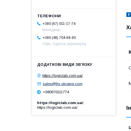
+380 (67) 011-17-74
Х
Менеджер
+380 (48) 704-68-90
Офіс, Одесса (агрогалузь)
https://logiclab.com.ua/
М
sales@llg-ukraine.com
+380670111774
https://logiclab.com.ua/
І
https://logiclab.com.ua/
Ц