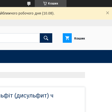
Кошик
айближчого робочого дня (10.08).
Кошик
льфіт (дисульфит) ч