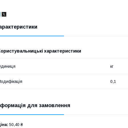
арактеристики
Користувальницькі характеристики
Одиниця
кг
одифікація
0,1
нформація для замовлення
іна:
50,40 ₴