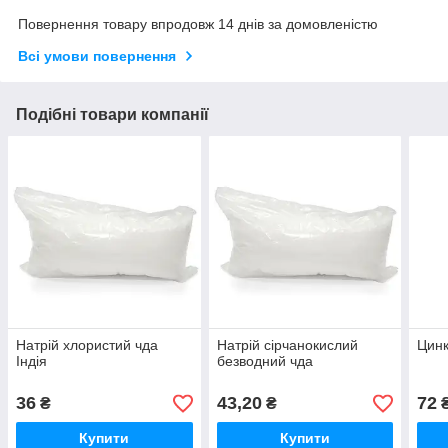
Повернення товару впродовж 14 днів за домовленістю
Всі умови повернення
Подібні товари компанії
Натрій хлористий чда
Натрій сірчанокислий
Цинк
Індія
безводний чда
36
43,20
72
₴
₴
Купити
Купити