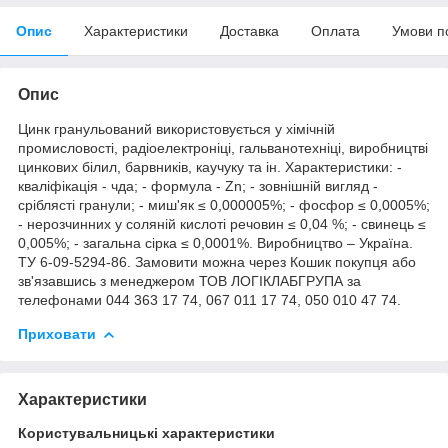
Опис
Характеристики
Доставка
Оплата
Умови п
Опис
Цинк гранульований використовується у хімічній
промисловості, радіоелектроніці, гальванотехніці, виробництві
цинкових білил, барвників, каучуку та ін. Характеристики: -
кваліфікація - чда; - формула - Zn; - зовнішній вигляд -
сріблясті гранули; - миш'як ≤ 0,000005%; - фосфор ≤ 0,0005%;
- нерозчинних у соляній кислоті речовин ≤ 0,04 %; - свинець ≤
0,005%; - загальна сірка ≤ 0,0001%. Виробництво – Україна.
ТУ 6-09-5294-86. Замовити можна через Кошик покупця або
зв'язавшись з менеджером ТОВ ЛОГІКЛАБГРУПА за
телефонами 044 363 17 74, 067 011 17 74, 050 010 47 74.
Приховати
Характеристики
Користувальницькі характеристики