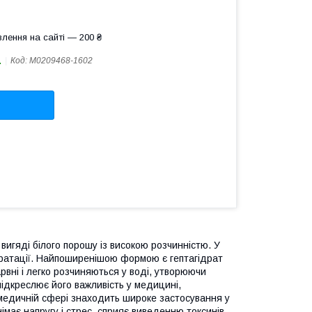
лення на сайті — 200 ₴
.
Код:
М0209468-1602
 вигяді білого порошу із високою розчинністю. У
гідратації. Найпоширенішою формою є гептагідрат
арвні і легко розчиняються у воді, утворюючи
підкреслює його важливість у медицині,
у медичній сфері знаходить широке застосування у
імає напругу і стрес, сприяє виведенню токсинів