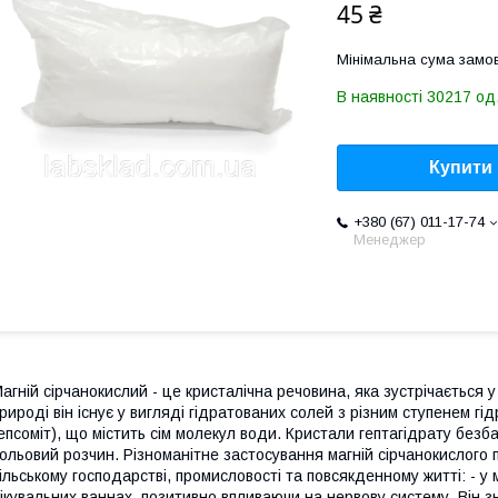
45 ₴
Мінімальна сума замов
В наявності 30217 од
Купити
+380 (67) 011-17-74
Менеджер
агній сірчанокислий - це кристалічна речовина, яка зустрічається у
рироді він існує у вигляді гідратованих солей з різним ступенем 
епсоміт), що містить сім молекул води. Кристали гептагідрату безб
ольовий розчин. Різноманітне застосування магній сірчанокислого 
ільському господарстві, промисловості та повсякденному житті: - 
ікувальних ваннах, позитивно впливаючи на нервову систему. Він зн