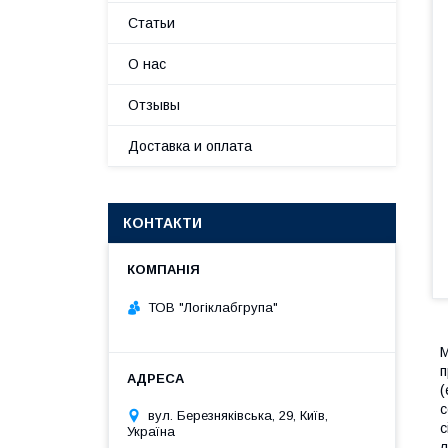
Статьи
О нас
Отзывы
Доставка и оплата
КОНТАКТИ
ТОВ "Логіклабгрупа"
М
п
(
с
вул. Березняківська, 29, Київ,
с
Україна
л