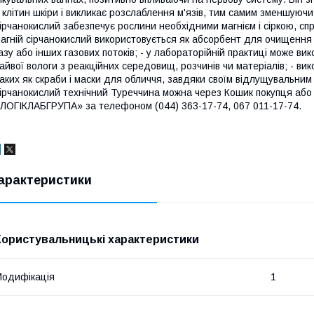
 клітин шкіри і викликає розслаблення м'язів, тим самим зменшуючи 
ірчанокислий забезпечує рослини необхідними магнієм і сіркою, сп
агній сірчанокислий використовується як абсорбент для очищення 
азу або інших газових потоків; - у лабораторійній практиці може 
айвої вологи з реакційних середовищ, розчинів чи матеріалів; - ви
аких як скраби і маски для обличчя, завдяки своїм відлущувальни
ірчанокислий технічний Туреччина можна через Кошик покупця аб
ЛОГІКЛАБГРУПА» за телефоном (044) 363-17-74, 067 011-17-74.
арактеристики
Користувальницькі характеристики
одифікація
1